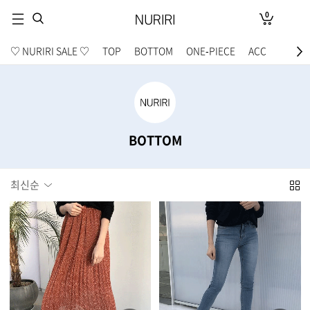
0
♡ NURIRI SALE ♡
TOP
BOTTOM
ONE-PIECE
ACC
BOTTOM
최신순